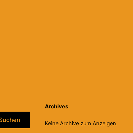
tion
Archives
Suchen
Keine Archive zum Anzeigen.