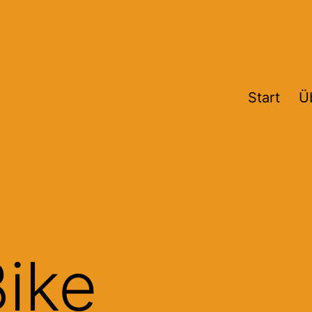
Start
Ü
ike