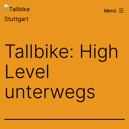
Zum
Tallbike
Menü
Inhalt
Stuttgart
springen
Tallbike: High
Level
unterwegs