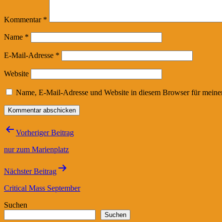
Kommentar
*
Name
*
E-Mail-Adresse
*
Website
Name, E-Mail-Adresse und Website in diesem Browser für meine
Beitragsnavigation
Vorheriger Beitrag
nur zum Marienplatz
Nächster Beitrag
Critical Mass September
Suchen
Suchen