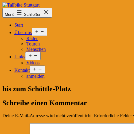
Zum
Inhalt
Tallbike
Menü
Schließen
springen
Stuttgart
Start
Menü
Über uns
öffnen
Räder
Touren
Menschen
Menü
Links
öffnen
Videos
Menü
Kontakt
öffnen
anmelden
bis zum Schöttle-Platz
Schreibe einen Kommentar
Deine E-Mail-Adresse wird nicht veröffentlicht.
Erforderliche Felder 