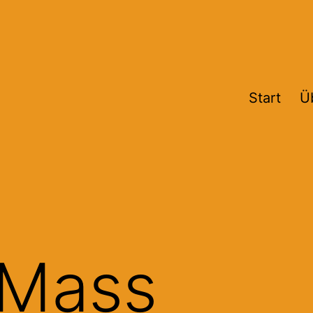
Start
Ü
l Mass