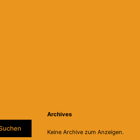
tion
Archives
Suchen
Keine Archive zum Anzeigen.