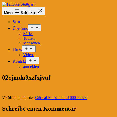
Zum
Inhalt
Tallbike
Menü
Schließen
springen
Stuttgart
Start
Menü
Über uns
öffnen
Räder
Touren
Menschen
Menü
Links
öffnen
Videos
Menü
Kontakt
öffnen
anmelden
02cjmdn9xzfxjvuf
Originalgröße
Veröffentlicht unter
Critical Mass – Juni
1000 × 978
Schreibe einen Kommentar