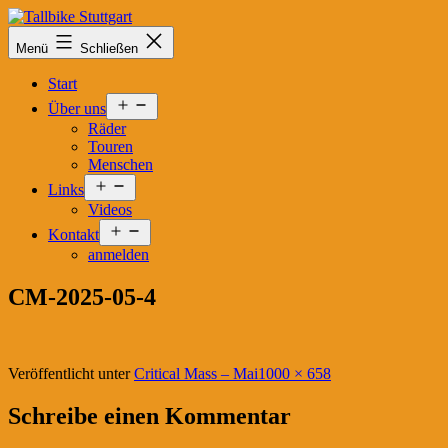
Zum
Inhalt
Tallbike
Menü
Schließen
springen
Stuttgart
Start
Menü
Über uns
öffnen
Räder
Touren
Menschen
Menü
Links
öffnen
Videos
Menü
Kontakt
öffnen
anmelden
CM-2025-05-4
Originalgröße
Veröffentlicht unter
Critical Mass – Mai
1000 × 658
Schreibe einen Kommentar