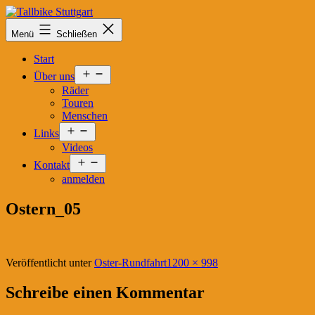
Zum
Inhalt
Tallbike
Menü
Schließen
springen
Stuttgart
Start
Menü
Über uns
öffnen
Räder
Touren
Menschen
Menü
Links
öffnen
Videos
Menü
Kontakt
öffnen
anmelden
Ostern_05
Originalgröße
Veröffentlicht unter
Oster-Rundfahrt
1200 × 998
Schreibe einen Kommentar