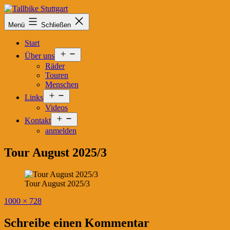
Zum
Inhalt
Tallbike
Menü
Schließen
springen
Stuttgart
Start
Menü
Über uns
öffnen
Räder
Touren
Menschen
Menü
Links
öffnen
Videos
Menü
Kontakt
öffnen
anmelden
Tour August 2025/3
Tour August 2025/3
Originalgröße
1000 × 728
Schreibe einen Kommentar